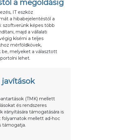
stől a megoldásig
ezés, IT eszköz
émát a hibabejelentéstől a
: szoftverünk képes több
dítani, majd a vállalati
gig kísérni a teljes
khoz mérföldkövek,
k be, melyeket a választott
ortolni lehet.
javítások
bantartások (TMK) mellett
dásokat és rendszeres
k irányítására támogatására is
t folyamatok mellett ad-hoc
 támogatja.