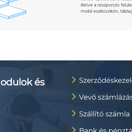
illetve a reszponzív felü
mobil eszközökön, tábla
Szerződéskezel
modulok és
>
Vevő számlázá
>
Szállító számla
>
Bank és pénztá
>