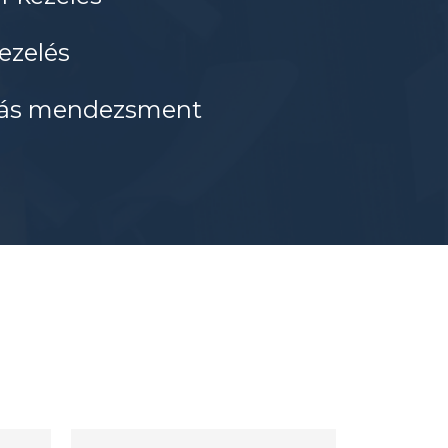
ezelés
rás mendezsment