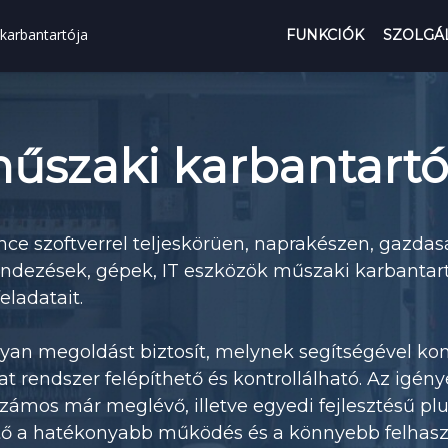
 karbantartója
FUNKCIÓK
SZOLGÁ
 műszaki karbantartó
ce szoftverrel teljeskörüen, naprakészen, gazda
endezések, gépek, IT eszközök műszaki karbantart
eladatait.
lyan megoldást biztosít, melynek segítségével k
 rendszer felépíthető és kontrollálható. Az igén
zámos már meglévő, illetve egyedi fejlesztésű plu
ető a hatékonyabb működés és a könnyebb felhas