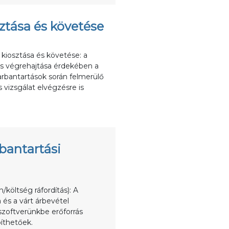
ztása és követése
kiosztása és követése: a
rs végrehajtása érdekében a
rbantartások során felmerülő
 vizsgálat elvégzésre is
bantartási
költség ráfordítás): A
 és a várt árbevétel
szoftverünkbe erőforrás
píthetőek.