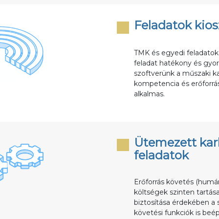
Feladatok kios
TMK és egyedi feladatok 
feladat hatékony és gyo
szoftverünk a műszaki ka
kompetencia és erőforrás
alkalmas.
Ütemezett kar
feladatok
Erőforrás követés (humán/
költségek szinten tartása
biztosítása érdekében a 
követési funkciók is beé