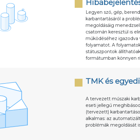
Hibabejelenté
Legyen szó, gép, berend
karbantartásáról a probl
megoldásáig menedzseli
csatornán keresztül is elin
működéséhez igazodva vé
folyamatot. A folyamato
státuszpontok állíthatóa
formátumban könnyen rip
TMK és egyedi 
A tervezett műszaki kar
eseti jellegű meghibáso
(tervezett) karbantartáso
alkalmas: az automatizál
problémák megoldását is