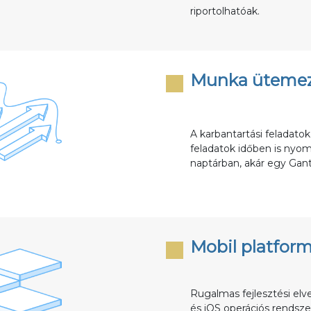
riportolhatóak.
Munka üteme
A karbantartási feladatok
feladatok időben is nyo
naptárban, akár egy Gant
Mobil platfor
Rugalmas fejlesztési el
és iOS operációs rendsze