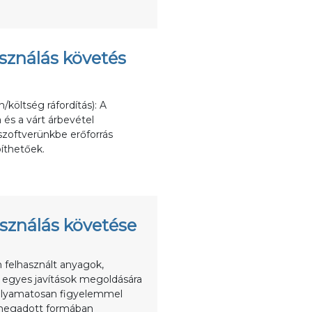
asználás követés
költség ráfordítás): A
 és a várt árbevétel
szoftverünkbe erőforrás
píthetőek.
asználás követése
n felhasznált anyagok,
z egyes javítások megoldására
 folyamatosan figyelemmel
 megadott formában