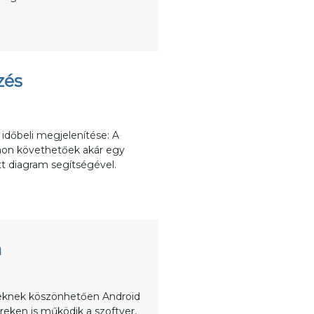
zés
 időbeli megjelenítése: A
mon követhetőek akár egy
t diagram segítségével.
m
veknek köszönhetően Android
reken is működik a szoftver,