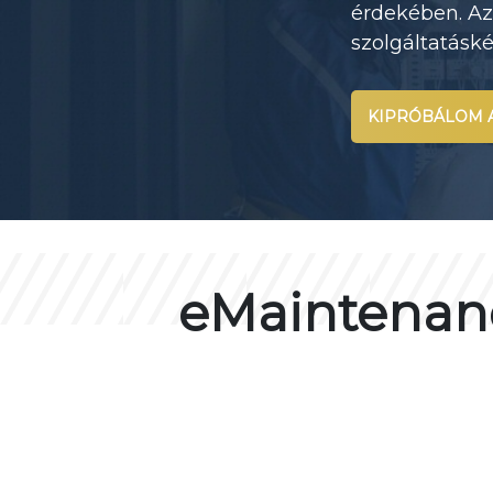
érdekében. Az 
szolgáltatásk
KIPRÓBÁLOM 
eMaintenanc