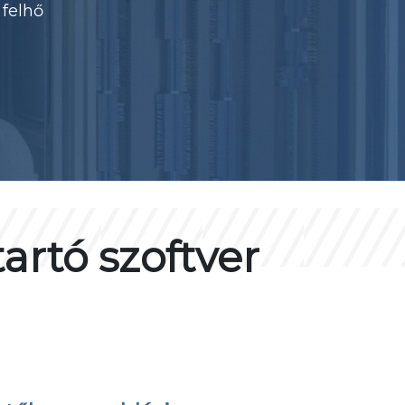
 felhő
rtó szoftver