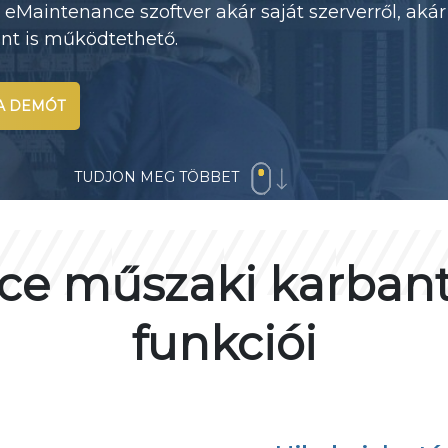
eMaintenance szoftver akár saját szerverről, akár
ént is működtethető.
A DEMÓT
TUDJON MEG TÖBBET
e műszaki karbanta
funkciói