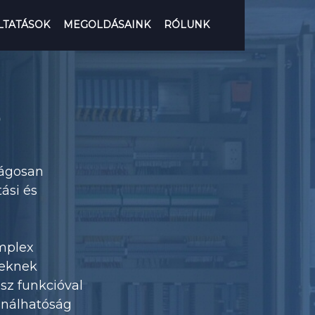
LTATÁSOK
MEGOLDÁSAINK
RÓLUNK
ságosan
ási és
omplex
yeknek
sz funkcióval
ználhatóság