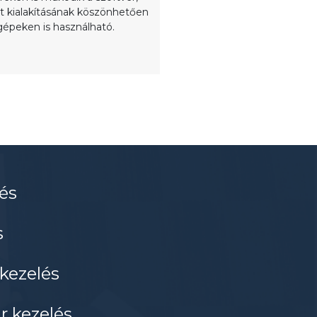
let kialakításának köszönhetően
gépeken is használható.
és
s
 kezelés
r kezelés