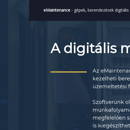
eMaintenance
- gépek, berendezések digitális
A digitális
Az eMaintenan
kezelheti ber
üzemeltetési f
Szoftverünk o
munkafolyamat
megfelelően s
is kiegészíth