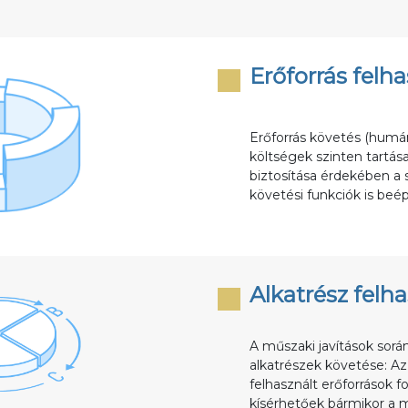
Erőforrás felh
Erőforrás követés (humán/
költségek szinten tartása
biztosítása érdekében a 
követési funkciók is beé
Alkatrész felh
A műszaki javítások sorá
alkatrészek követése: A
felhasznált erőforrások
kísérhetőek bármikor a